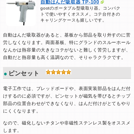
自動はんだ吸取器 TP-100
gootのポータブル型吸取り器。コンパク
トで使いやすくオススメ。コテ台付きの
キャリングケースも嬉しいです。
自動はんだ吸取器があると、基板から部品を取り外すのに苦
労しなくなります。両面基板、特にグランドのスルーホール
なんかは熱容量の大きなコテがないと難しく苦労しますが、
自動だと熱容量も高く温調なので、そりゃラクラクです。
ピンセット
電子工作では、ブレッドボードや、表面実装部品をはんだ付
けするのに必須ですが、ピンセットが磁気を帯びるとチップ
部品の位置合わせができなくなり、はんだ付けがとてもやり
にくくなります。
なので、磁化しないチタンや非磁性ステンレス製をオススメ
します。