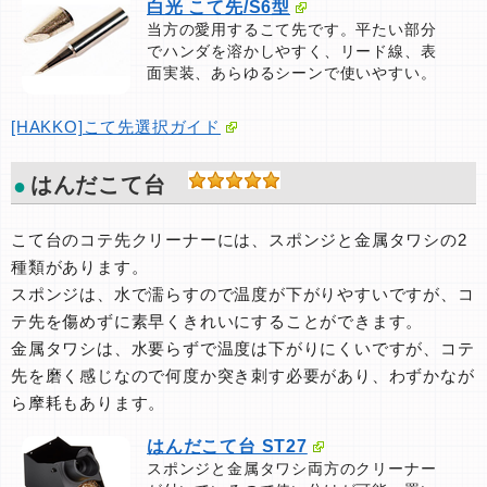
白光 こて先/S6型
当方の愛用するこて先です。平たい部分
でハンダを溶かしやすく、リード線、表
面実装、あらゆるシーンで使いやすい。
[HAKKO]こて先選択ガイド
はんだこて台
こて台のコテ先クリーナーには、スポンジと金属タワシの2
種類があります。
スポンジは、水で濡らすので温度が下がりやすいですが、コ
テ先を傷めずに素早くきれいにすることができます。
金属タワシは、水要らずで温度は下がりにくいですが、コテ
先を磨く感じなので何度か突き刺す必要があり、わずかなが
ら摩耗もあります。
はんだこて台 ST27
スポンジと金属タワシ両方のクリーナー