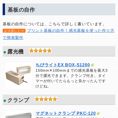
基板の自作
基板の自作については、こちらで詳しく書いています。
プリント基板の自作！感光基板を使った作り方
より詳しく⇒
で簡単製作
露光機
ちびライトEX BOX-S1200
150mm✕100mmまでの感光基板を最大3
分で露光できます。クランプ付き。タイ
マーが付いてたらもっと良かったんです
けどね。
クランプ
マグネットクランプ PKC-120