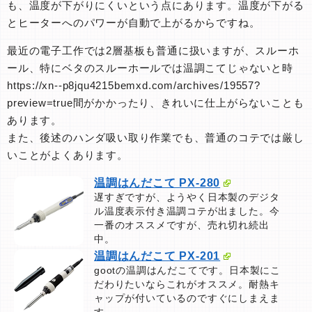
も、温度が下がりにくいという点にあります。温度が下がる
とヒーターへのパワーが自動で上がるからですね。
最近の電子工作では2層基板も普通に扱いますが、スルーホ
ール、特にベタのスルーホールでは温調こてじゃないと時
https://xn--p8jqu4215bemxd.com/archives/19557?
preview=true間がかかったり、きれいに仕上がらないことも
あります。
また、後述のハンダ吸い取り作業でも、普通のコテでは厳し
いことがよくあります。
温調はんだこて PX-280
遅すぎですが、ようやく日本製のデジタ
ル温度表示付き温調コテが出ました。今
一番のオススメですが、売れ切れ続出
中。
温調はんだこて PX-201
gootの温調はんだこてです。日本製にこ
だわりたいならこれがオススメ。耐熱キ
ャップが付いているのですぐにしまえま