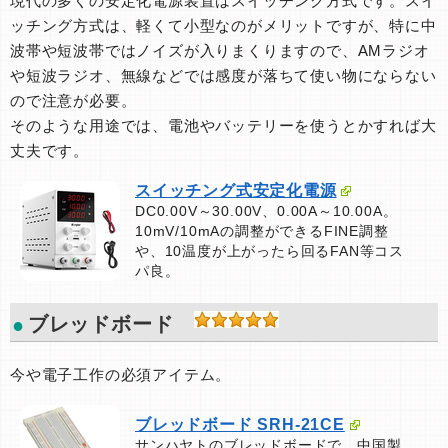
現代の多くの安定化電源装置はスイッチング方式です。スイ
ッチング方式は、軽くて小型なのがメリットですが、特に中
波帯や短波帯ではノイズが入りまくりますので、AMラジオ
や短波ラジオ、無線などでは感度が落ちて使い物にならない
ので注意が必要。
そのような用途では、電池やバッテリーを使うとかすれば大
丈夫です。
スイッチング式安定化電源
DC0.00V～30.00V、0.00A～10.00A。
10mV/10mAの調整ができるFINE調整
や、10温度が上がったら回るFAN等コス
パ良。
ブレッドボード
今や電子工作の必須アイテム。
ブレッドボード SRH-21CE
サンハヤトのブレッドボードで、中国製