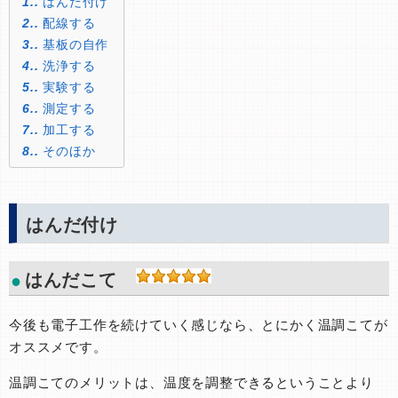
1.
はんだ付け
2.
配線する
3.
基板の自作
4.
洗浄する
5.
実験する
6.
測定する
7.
加工する
8.
そのほか
はんだ付け
はんだこて
今後も電子工作を続けていく感じなら、とにかく温調こてが
オススメです。
温調こてのメリットは、温度を調整できるということより