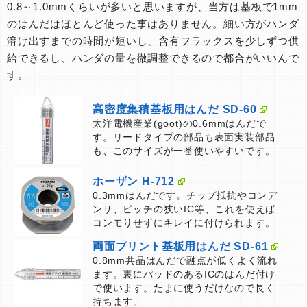
0.8～1.0mmくらいが多いと思いますが、当方は基板で1mm
のはんだはほとんど使った事はありません。細い方がハンダ
溶け出すまでの時間が短いし、含有フラックスを少しずつ供
給できるし、ハンダの量を微調整できるので都合がいいんで
す。
高密度集積基板用はんだ SD-60
太洋電機産業(goot)の0.6mmはんだで
す。リードタイプの部品も表面実装部品
も、このサイズが一番使いやすいです。
ホーザン H-712
0.3mmはんだです。チップ抵抗やコンデ
ンサ、ピッチの狭いIC等、これを使えば
コンモりせずにキレイに付けられます。
両面プリント基板用はんだ SD-61
0.8mm共晶はんだで融点が低くよく流れ
ます。裏にパッドのあるICのはんだ付け
で使います。たまに使うだけなので長く
持ちます。