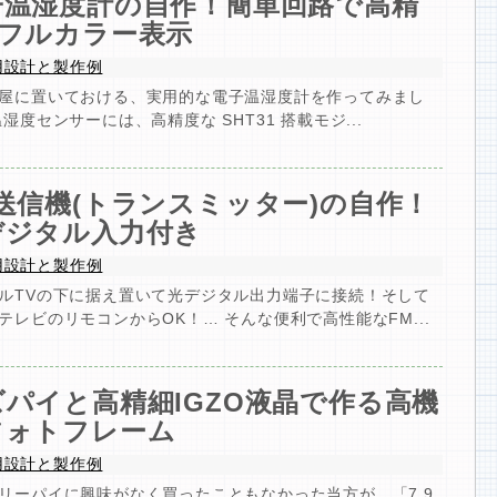
子温湿度計の自作！簡単回路で高精
&フルカラー表示
用設計と製作例
屋に置いておける、実用的な電子温湿度計を作ってみまし
温湿度センサーには、高精度な SHT31 搭載モジ...
送信機(トランスミッター)の自作！
デジタル入力付き
用設計と製作例
ルTVの下に据え置いて光デジタル出力端子に接続！そして
テレビのリモコンからOK！… そんな便利で高性能なFM...
ズパイと高精細IGZO液晶で作る高機
フォトフレーム
用設計と製作例
リーパイに興味がなく買ったこともなかった当方が、「7.9