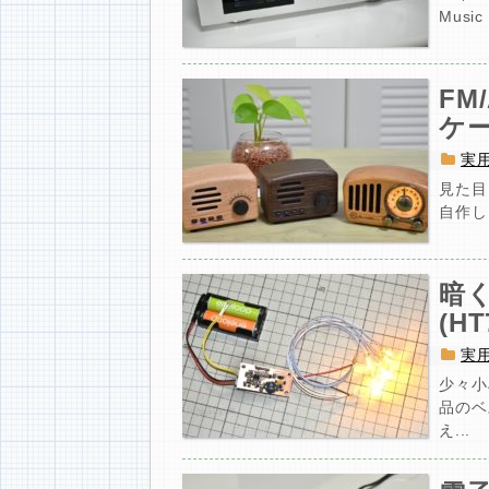
Mus
FM
ケ
実
見た目
自作し
暗
(H
実
少々小
品のベ
え...