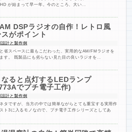
ic HD が始まって早一年。今のところ、大い...
/AM DSPラジオの自作！レトロ風
ースがポイント
用設計と製作例
と省スペースに最もこだわった、実用的なAM/FMラジオを
ます。 既製品にも劣らない見た目の良いラジオを...
くなると点灯するLEDランプ
T773Aでプチ電子工作)
用設計と製作例
ネタですが、当方の中では簡単ながらとても重宝する実用作
スト3に入るモノなので、プチ電子工作シリーズとしてあ