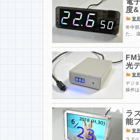
電
度
実
年中部
た。 
FM
光
実
デジタ
操作は
ラ
能
実
ラズベ