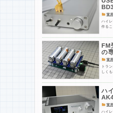
US
BD
実
ハイレ
作ること
F
の専
実
トラン
しくも
ハ
AK
実
ハイレ