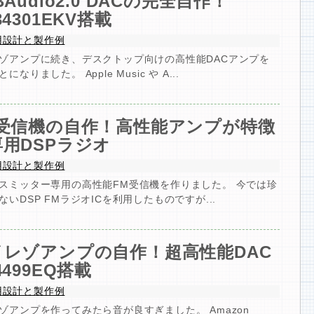
BAudio2.0 DACの完全自作！
34301EKV搭載
用設計と製作例
ゾアンプに続き、デスクトップ向けの高性能DACアンプを
になりました。 Apple Music や A...
M受信機の自作！高性能アンプが特徴
用DSPラジオ
用設計と製作例
スミッター専用の高性能FM受信機を作りました。 今では珍
ないDSP FMラジオICを利用したものですが...
イレゾアンプの自作！超高性能DAC
4499EQ搭載
用設計と製作例
ゾアンプを作ってみたら音が良すぎました。 Amazon