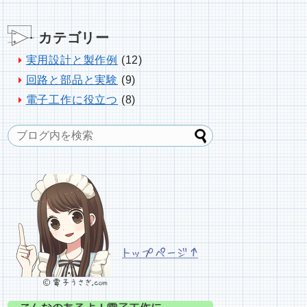
カテゴリー
実用設計と製作例
(12)
回路と部品と実験
(9)
電子工作に役立つ
(8)