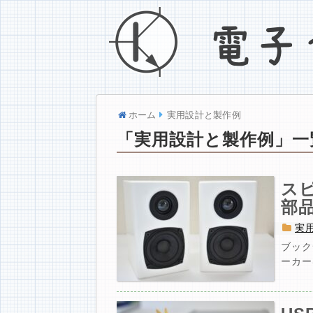
ホーム
実用設計と製作例
「
実用設計と製作例
」
一
ス
部
実
ブック
ーカー