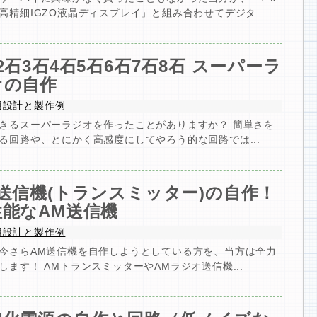
高精細IGZO液晶ディスプレイ」と組み合わせてデジタ...
2石3石4石5石6石7石8石 スーパーラ
オの自作
用設計と製作例
きるスーパーラジオを作ったことがありますか？ 簡単さを
る回路や、とにかく高感度にしてやろう的な回路では...
送信機(トランスミッター)の自作！
性能なAM送信機
用設計と製作例
今さらAM送信機を自作しようとしている方を、当方は全力
します！ AMトランスミッターやAMラジオ送信機...