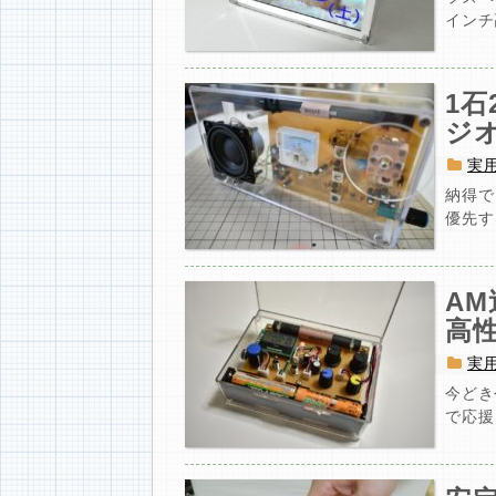
インチ
1石
ジ
実
納得で
優先す
AM
高
実
今どき
で応援